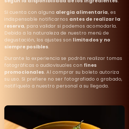
según la disponibilidad de los ingredientes
.
Si cuenta con alguna
alergia alimentaria
, es
indispensable notificarnos
antes de realizar la
reserva
, para validar si podemos acomodarla.
Debido a la naturaleza de nuestro menú de
degustación, los ajustes son
limitados y no
siempre posibles
.
Durante la experiencia se podrán realizar tomas
fotográficas o audiovisuales con
fines
promocionales
. Al comprar su boleto autoriza
su uso. Si prefiere no ser fotografiado o grabado,
notifíquelo a nuestro personal a su llegada.