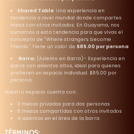
Shared Table
: Una experiencia en
tendencia a nivel mundial donde compartes
mesa con otros invitados. En Guayama, nos
sumamos a esta tendencia para que vivas el
concepto de "Where strangers become
friends." Tiene un valor de
$85.00 por persona
Barra:
(Asiento en Barra)- Experiencia en
barra con asientos altos, ideal para quienes
prefieren un espacio individual. $85.00 por
persona.
Nuestro espacio cuenta con:
3 mesas privadas para dos personas
8 mesas compartidas con otros invitados
4 asientos en el área de la barra
TÉRMINOS: