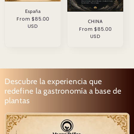
España
Regular
From $85.00
CHINA
price
USD
Regular
From $85.00
price
USD
Descubre la experiencia que
redefine la gastronomía a base de
plantas