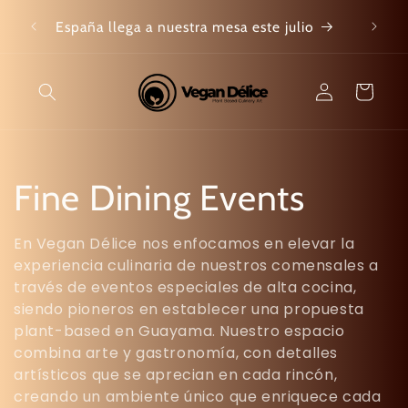
Skip to
Meal Pr
España llega a nuestra mesa este julio
content
Log
Cart
in
C
Fine Dining Events
o
En Vegan Délice nos enfocamos en elevar la
experiencia culinaria de nuestros comensales a
l
través de eventos especiales de alta cocina,
siendo pioneros en establecer una propuesta
l
plant-based en Guayama. Nuestro espacio
combina arte y gastronomía, con detalles
e
artísticos que se aprecian en cada rincón,
creando un ambiente único que enriquece cada