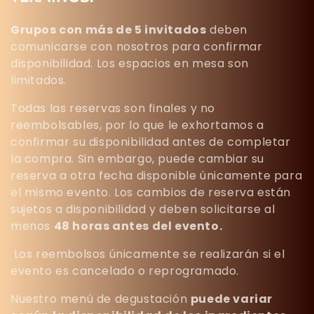
Grupos con más de 5 invitados
deben
comunicarse con nosotros para confirmar
disponibilidad. Los espacios en mesa son
limitados.
Todas las reservas son
finales y no
reembolsables
, por lo que le exhortamos a
confirmar su disponibilidad antes de completar
la compra. Sin embargo, puede cambiar su
reserva a otra fecha disponible únicamente para
el mismo evento. Los cambios de reserva están
sujetos a disponibilidad y deben solicitarse al
menos
48 horas antes del evento.
Los reembolsos únicamente se realizarán si el
evento es cancelado o reprogramado.
Nuestro menú de degustación
puede variar